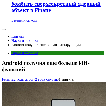
бомбить сверхсекретный ядерный
объект в Иране
3 недели спустя
Главная
Наука и техника
Android получил ещё больше ИИ-функций
Наука и техника
Android получил ещё больше ИИ-
функций
Ferra.ru
2 года спустя
2 года спустя
0
1 минуты