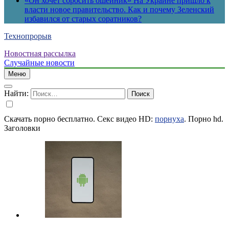
«Он хочет сбросить ошейник» На Украине пришло к
власти новое правительство. Как и почему Зеленский
избавился от старых соратников?
Технопрорыв
Новостная рассылка
Случайные новости
Меню
Найти:
Скачать порно бесплатно. Секс видео HD:
порнуха
. Порно hd.
Заголовки