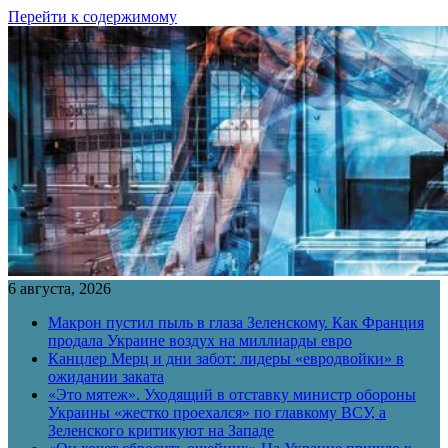
Перейти к содержимому
6 августа, 2026
Макрон пустил пыль в глаза Зеленскому. Как Франция
продала Украине воздух на миллиарды евро
Канцлер Мерц и дни забот: лидеры «евродвойки» в
ожидании заката
«Это мятеж». Уходящий в отставку министр обороны
Украины «жестко проехался» по главкому ВСУ, а
Зеленского критикуют на Западе