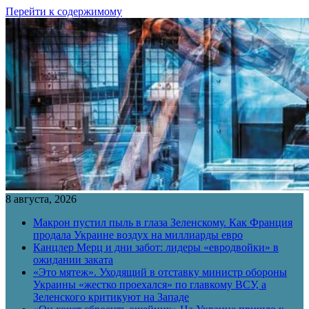
Перейти к содержимому
8 августа, 2026
Макрон пустил пыль в глаза Зеленскому. Как Франция
продала Украине воздух на миллиарды евро
Канцлер Мерц и дни забот: лидеры «евродвойки» в
ожидании заката
«Это мятеж». Уходящий в отставку министр обороны
Украины «жестко проехался» по главкому ВСУ, а
Зеленского критикуют на Западе