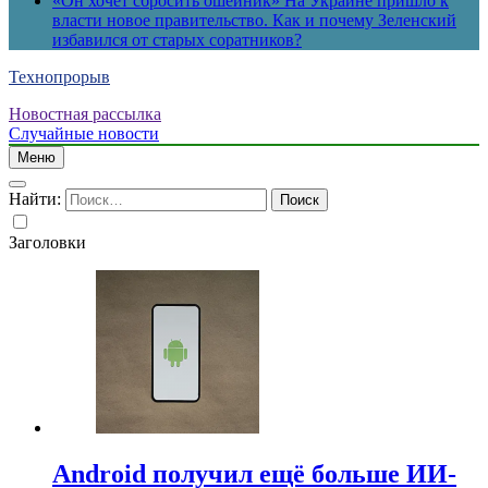
«Он хочет сбросить ошейник» На Украине пришло к
власти новое правительство. Как и почему Зеленский
избавился от старых соратников?
Технопрорыв
Новостная рассылка
Случайные новости
Меню
Найти:
Заголовки
Android получил ещё больше ИИ-