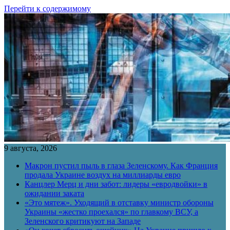
Перейти к содержимому
9 августа, 2026
Макрон пустил пыль в глаза Зеленскому. Как Франция
продала Украине воздух на миллиарды евро
Канцлер Мерц и дни забот: лидеры «евродвойки» в
ожидании заката
«Это мятеж». Уходящий в отставку министр обороны
Украины «жестко проехался» по главкому ВСУ, а
Зеленского критикуют на Западе