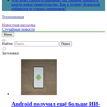
«Он хочет сбросить ошейник» На Украине пришло к
власти новое правительство. Как и почему Зеленский
избавился от старых соратников?
Технопрорыв
Новостная рассылка
Случайные новости
Меню
Найти:
Заголовки
Android получил ещё больше ИИ-