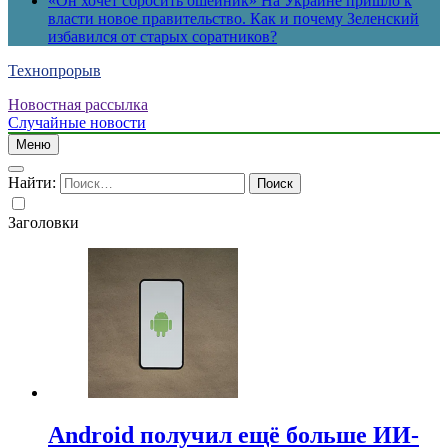
«Он хочет сбросить ошейник» На Украине пришло к
власти новое правительство. Как и почему Зеленский
избавился от старых соратников?
Технопрорыв
Новостная рассылка
Случайные новости
Меню
Найти:
Заголовки
Android получил ещё больше ИИ-