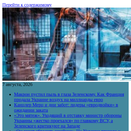
Перейти к содержимому
7 августа, 2026
Макрон пустил пыль в глаза Зеленскому. Как Франция
продала Украине воздух на миллиарды евро
Канцлер Мерц и дни забот: лидеры «евродвойки» в
ожидании заката
«Это мятеж». Уходящий в отставку министр обороны
Украины «жестко проехался» по главкому ВСУ, а
Зеленского критикуют на Западе