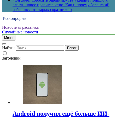
«Он хочет сбросить ошейник» На Украине пришло к
власти новое правительство. Как и почему Зеленский
избавился от старых соратников?
Технопрорыв
Новостная рассылка
Случайные новости
Меню
Найти:
Заголовки
Android получил ещё больше ИИ-