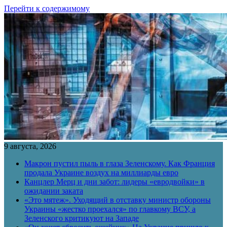
Перейти к содержимому
9 августа, 2026
Макрон пустил пыль в глаза Зеленскому. Как Франция
продала Украине воздух на миллиарды евро
Канцлер Мерц и дни забот: лидеры «евродвойки» в
ожидании заката
«Это мятеж». Уходящий в отставку министр обороны
Украины «жестко проехался» по главкому ВСУ, а
Зеленского критикуют на Западе