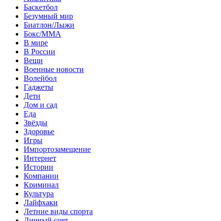
Баскетбол
Безумный мир
Биатлон/Лыжи
Бокс/MMA
В мире
В России
Вещи
Военные новости
Волейбол
Гаджеты
Дети
Дом и сад
Еда
Звёзды
Здоровье
Игры
Импортозамещение
Интернет
Истории
Компании
Криминал
Культура
Лайфхаки
Летние виды спорта
Личный счет