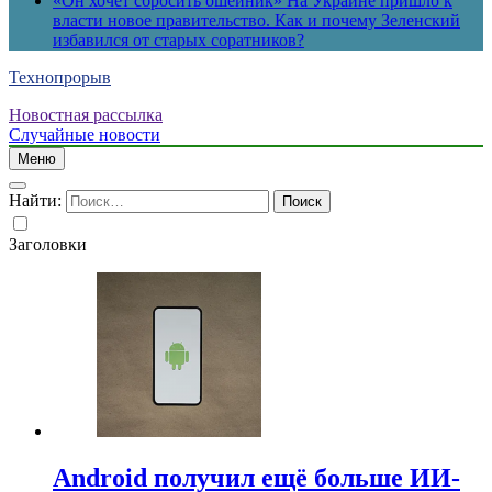
«Он хочет сбросить ошейник» На Украине пришло к
власти новое правительство. Как и почему Зеленский
избавился от старых соратников?
Технопрорыв
Новостная рассылка
Случайные новости
Меню
Найти:
Заголовки
Android получил ещё больше ИИ-