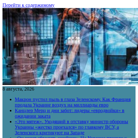
Перейти к содержимому
8 августа, 2026
Макрон пустил пыль в глаза Зеленскому. Как Франция
продала Украине воздух на миллиарды евро
Канцлер Мерц и дни забот: лидеры «евродвойки» в
ожидании заката
«Это мятеж». Уходящий в отставку министр обороны
Украины «жестко проехался» по главкому ВСУ, а
Зеленского критикуют на Западе