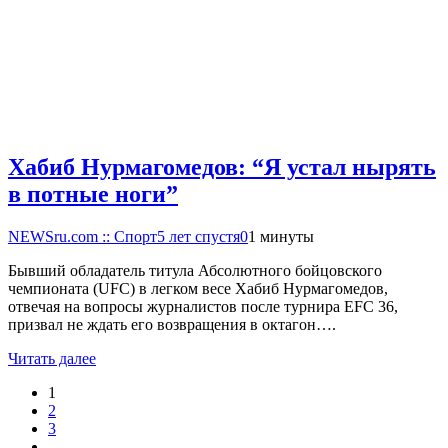
Хабиб Нурмагомедов: “Я устал нырять
в потные ноги”
NEWSru.com :: Спорт
5 лет спустя
0
1 минуты
Бывший обладатель титула Абсолютного бойцовского
чемпионата (UFC) в легком весе Хабиб Нурмагомедов,
отвечая на вопросы журналистов после турнира EFC 36,
призвал не ждать его возвращения в октагон….
Читать далее
1
2
3
…