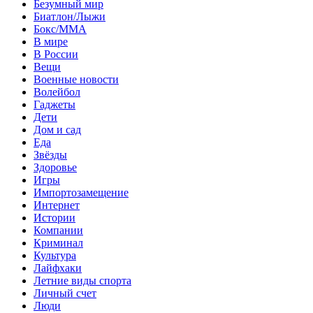
Безумный мир
Биатлон/Лыжи
Бокс/MMA
В мире
В России
Вещи
Военные новости
Волейбол
Гаджеты
Дети
Дом и сад
Еда
Звёзды
Здоровье
Игры
Импортозамещение
Интернет
Истории
Компании
Криминал
Культура
Лайфхаки
Летние виды спорта
Личный счет
Люди