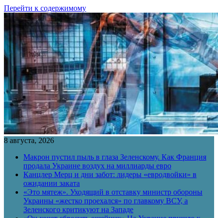
Перейти к содержимому
8 августа, 2026
Макрон пустил пыль в глаза Зеленскому. Как Франция
продала Украине воздух на миллиарды евро
Канцлер Мерц и дни забот: лидеры «евродвойки» в
ожидании заката
«Это мятеж». Уходящий в отставку министр обороны
Украины «жестко проехался» по главкому ВСУ, а
Зеленского критикуют на Западе