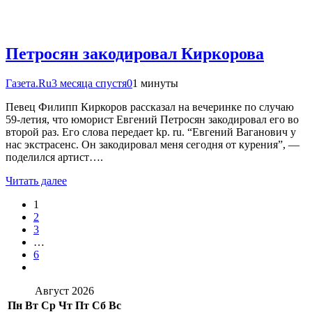
Петросян закодировал Киркорова
Газета.Ru
3 месяца спустя
0
1 минуты
Певец Филипп Киркоров рассказал на вечеринке по случаю
59-летия, что юморист Евгений Петросян закодировал его во
второй раз. Его слова передает kp. ru. “Евгений Ваганович у
нас экстрасенс. Он закодировал меня сегодня от курения”, —
поделился артист….
Читать далее
1
2
3
…
6
Август 2026
Пн
Вт
Ср
Чт
Пт
Сб
Вс