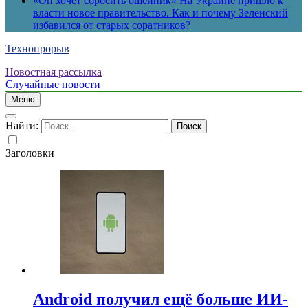
«Он хочет сбросить ошейник» На Украине пришло к
власти новое правительство. Как и почему Зеленский
избавился от старых соратников?
Технопрорыв
Новостная рассылка
Случайные новости
Меню
Найти:
Заголовки
Android получил ещё больше ИИ-