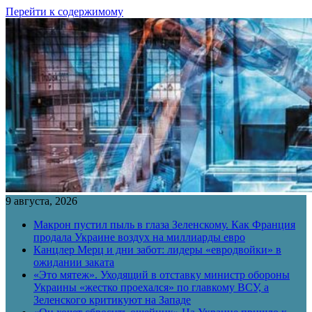
Перейти к содержимому
9 августа, 2026
Макрон пустил пыль в глаза Зеленскому. Как Франция
продала Украине воздух на миллиарды евро
Канцлер Мерц и дни забот: лидеры «евродвойки» в
ожидании заката
«Это мятеж». Уходящий в отставку министр обороны
Украины «жестко проехался» по главкому ВСУ, а
Зеленского критикуют на Западе