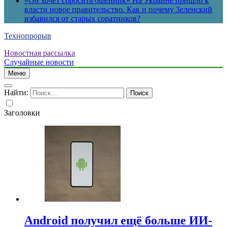
«Он хочет сбросить ошейник» На Украине пришло к
власти новое правительство. Как и почему Зеленский
избавился от старых соратников?
Технопрорыв
Новостная рассылка
Случайные новости
Меню
Найти:
Заголовки
Android получил ещё больше ИИ-