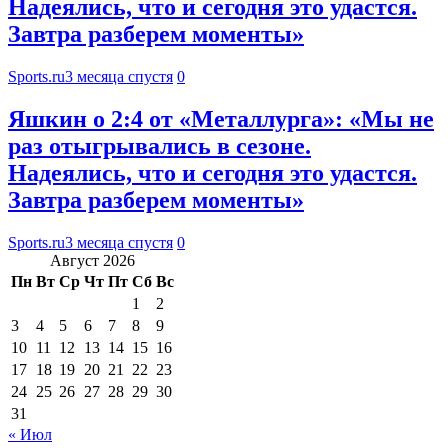
Надеялись, что и сегодня это удастся.
Завтра разберем моменты»
Sports.ru
3 месяца спустя
0
Яшкин о 2:4 от «Металлурга»: «Мы не
раз отыгрывались в сезоне.
Надеялись, что и сегодня это удастся.
Завтра разберем моменты»
Sports.ru
3 месяца спустя
0
Август 2026
Пн
Вт
Ср
Чт
Пт
Сб
Вс
1
2
3
4
5
6
7
8
9
10
11
12
13
14
15
16
17
18
19
20
21
22
23
24
25
26
27
28
29
30
31
« Июл