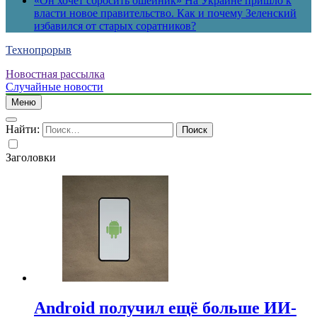
«Он хочет сбросить ошейник» На Украине пришло к
власти новое правительство. Как и почему Зеленский
избавился от старых соратников?
Технопрорыв
Новостная рассылка
Случайные новости
Меню
Найти:
Заголовки
Android получил ещё больше ИИ-