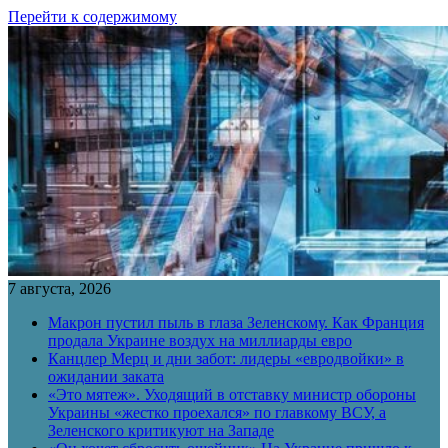
Перейти к содержимому
7 августа, 2026
Макрон пустил пыль в глаза Зеленскому. Как Франция
продала Украине воздух на миллиарды евро
Канцлер Мерц и дни забот: лидеры «евродвойки» в
ожидании заката
«Это мятеж». Уходящий в отставку министр обороны
Украины «жестко проехался» по главкому ВСУ, а
Зеленского критикуют на Западе