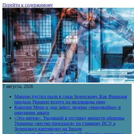
Перейти к содержимому
7 августа, 2026
Макрон пустил пыль в глаза Зеленскому. Как Франция
продала Украине воздух на миллиарды евро
Канцлер Мерц и дни забот: лидеры «евродвойки» в
ожидании заката
«Это мятеж». Уходящий в отставку министр обороны
Украины «жестко проехался» по главкому ВСУ, а
Зеленского критикуют на Западе