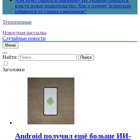
«Он хочет сбросить ошейник» На Украине пришло к
власти новое правительство. Как и почему Зеленский
избавился от старых соратников?
Технопрорыв
Новостная рассылка
Случайные новости
Меню
Найти:
Заголовки
Android получил ещё больше ИИ-