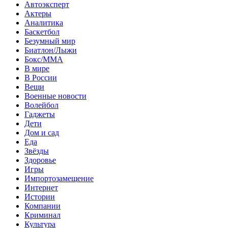
Автоэксперт
Актеры
Аналитика
Баскетбол
Безумный мир
Биатлон/Лыжи
Бокс/MMA
В мире
В России
Вещи
Военные новости
Волейбол
Гаджеты
Дети
Дом и сад
Еда
Звёзды
Здоровье
Игры
Импортозамещение
Интернет
Истории
Компании
Криминал
Культура