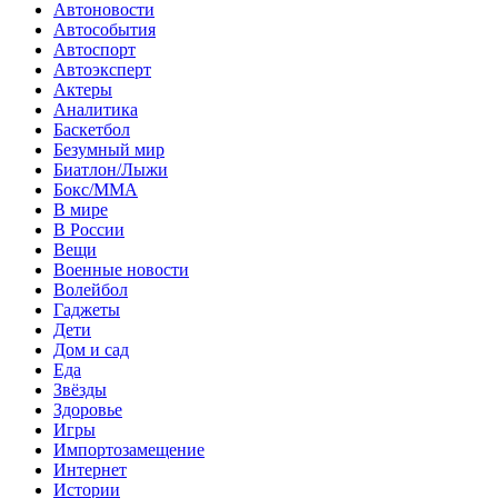
Автоновости
Автособытия
Автоспорт
Автоэксперт
Актеры
Аналитика
Баскетбол
Безумный мир
Биатлон/Лыжи
Бокс/MMA
В мире
В России
Вещи
Военные новости
Волейбол
Гаджеты
Дети
Дом и сад
Еда
Звёзды
Здоровье
Игры
Импортозамещение
Интернет
Истории