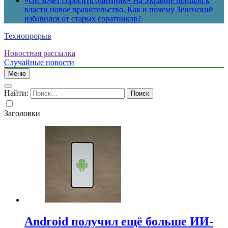
«Он хочет сбросить ошейник» На Украине пришло к
власти новое правительство. Как и почему Зеленский
избавился от старых соратников?
Технопрорыв
Новостная рассылка
Случайные новости
Меню
Найти:
Заголовки
Android получил ещё больше ИИ-