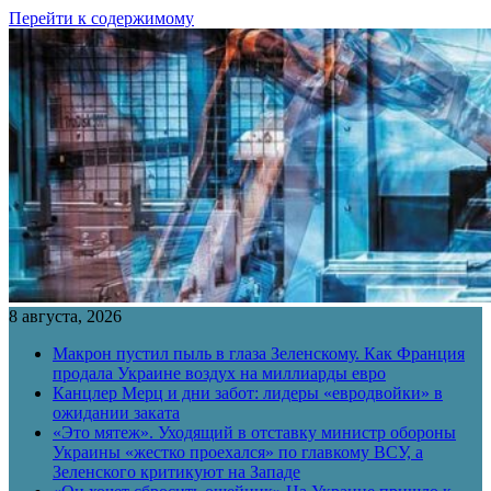
Перейти к содержимому
8 августа, 2026
Макрон пустил пыль в глаза Зеленскому. Как Франция
продала Украине воздух на миллиарды евро
Канцлер Мерц и дни забот: лидеры «евродвойки» в
ожидании заката
«Это мятеж». Уходящий в отставку министр обороны
Украины «жестко проехался» по главкому ВСУ, а
Зеленского критикуют на Западе