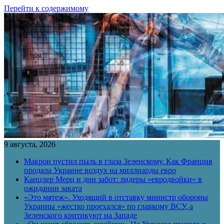
Перейти к содержимому
9 августа, 2026
Макрон пустил пыль в глаза Зеленскому. Как Франция
продала Украине воздух на миллиарды евро
Канцлер Мерц и дни забот: лидеры «евродвойки» в
ожидании заката
«Это мятеж». Уходящий в отставку министр обороны
Украины «жестко проехался» по главкому ВСУ, а
Зеленского критикуют на Западе