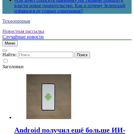
«Он хочет сбросить ошейник» На Украине пришло к
власти новое правительство. Как и почему Зеленский
избавился от старых соратников?
Технопрорыв
Новостная рассылка
Случайные новости
Меню
Найти:
Заголовки
Android получил ещё больше ИИ-