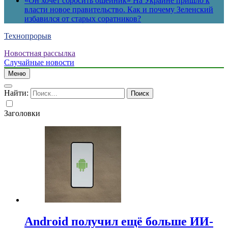
«Он хочет сбросить ошейник» На Украине пришло к
власти новое правительство. Как и почему Зеленский
избавился от старых соратников?
Технопрорыв
Новостная рассылка
Случайные новости
Меню
Найти:
Заголовки
Android получил ещё больше ИИ-