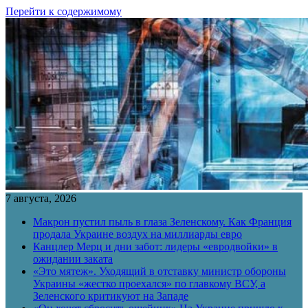
Перейти к содержимому
7 августа, 2026
Макрон пустил пыль в глаза Зеленскому. Как Франция
продала Украине воздух на миллиарды евро
Канцлер Мерц и дни забот: лидеры «евродвойки» в
ожидании заката
«Это мятеж». Уходящий в отставку министр обороны
Украины «жестко проехался» по главкому ВСУ, а
Зеленского критикуют на Западе