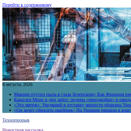
Перейти к содержимому
8 августа, 2026
Макрон пустил пыль в глаза Зеленскому. Как Франция пр
Канцлер Мерц и дни забот: лидеры «евродвойки» в ожид
«Это мятеж». Уходящий в отставку министр обороны Укра
«Он хочет сбросить ошейник» На Украине пришло к власт
Технопрорыв
Новостная рассылка