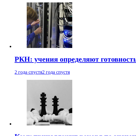
РКН: учения определяют готовность
2 года спустя
2 года спустя