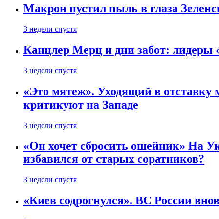
Макрон пустил пыль в глаза Зеленс
3 недели спустя
Канцлер Мерц и дни забот: лидеры 
3 недели спустя
«Это мятеж». Уходящий в отставку 
критикуют на Западе
3 недели спустя
«Он хочет сбросить ошейник» На Ук
избавился от старых соратников?
3 недели спустя
«Киев содрогнулся». ВС России внов