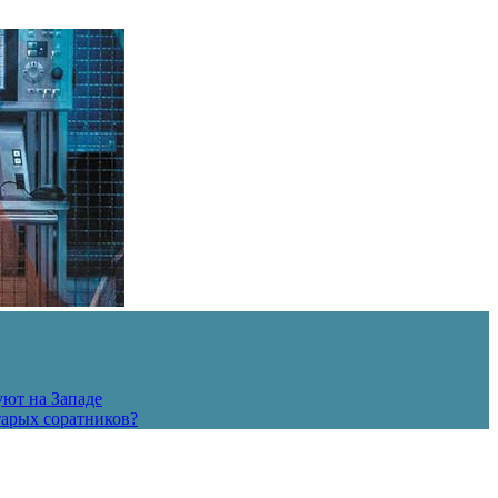
уют на Западе
тарых соратников?