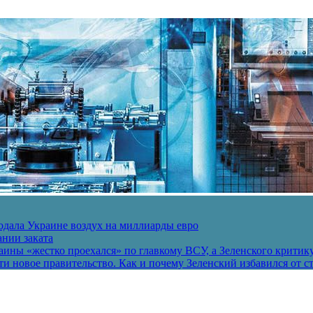
одала Украине воздух на миллиарды евро
ании заката
ины «жестко проехался» по главкому ВСУ, а Зеленского критик
и новое правительство. Как и почему Зеленский избавился от с