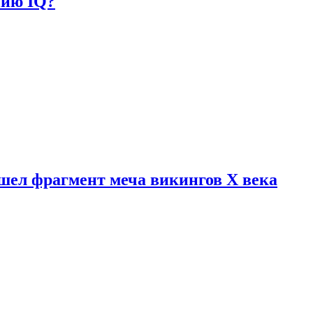
нию IQ?
шел фрагмент меча викингов X века