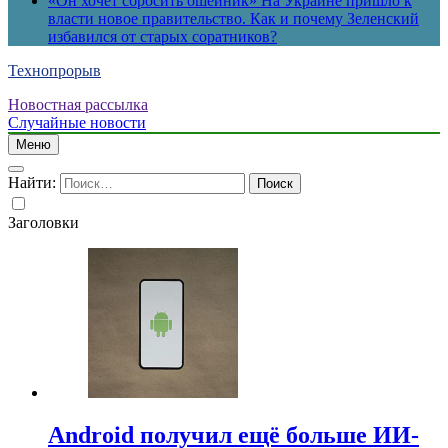
«Он хочет сбросить ошейник» На Украине пришло к
власти новое правительство. Как и почему Зеленский
избавился от старых соратников?
Технопрорыв
Новостная рассылка
Случайные новости
Меню
Найти:
Заголовки
Android получил ещё больше ИИ-