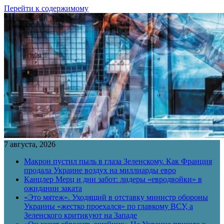
Перейти к содержимому
7 августа, 2026
Макрон пустил пыль в глаза Зеленскому. Как Франция
продала Украине воздух на миллиарды евро
Канцлер Мерц и дни забот: лидеры «евродвойки» в
ожидании заката
«Это мятеж». Уходящий в отставку министр обороны
Украины «жестко проехался» по главкому ВСУ, а
Зеленского критикуют на Западе