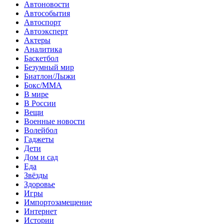
Автоновости
Автособытия
Автоспорт
Автоэксперт
Актеры
Аналитика
Баскетбол
Безумный мир
Биатлон/Лыжи
Бокс/MMA
В мире
В России
Вещи
Военные новости
Волейбол
Гаджеты
Дети
Дом и сад
Еда
Звёзды
Здоровье
Игры
Импортозамещение
Интернет
Истории