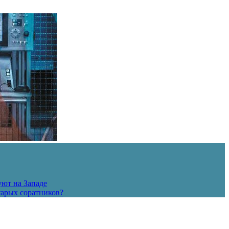
уют на Западе
тарых соратников?