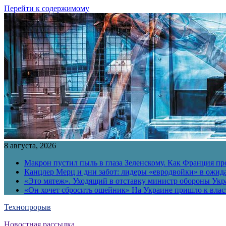
Перейти к содержимому
8 августа, 2026
Макрон пустил пыль в глаза Зеленскому. Как Франция пр
Канцлер Мерц и дни забот: лидеры «евродвойки» в ожид
«Это мятеж». Уходящий в отставку министр обороны Укра
«Он хочет сбросить ошейник» На Украине пришло к власт
Технопрорыв
Новостная рассылка