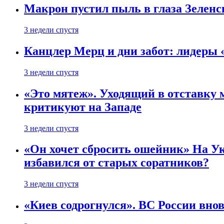
Макрон пустил пыль в глаза Зеленс
3 недели спустя
Канцлер Мерц и дни забот: лидеры 
3 недели спустя
«Это мятеж». Уходящий в отставку 
критикуют на Западе
3 недели спустя
«Он хочет сбросить ошейник» На Ук
избавился от старых соратников?
3 недели спустя
«Киев содрогнулся». ВС России внов