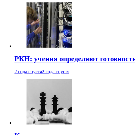
РКН: учения определяют готовность
2 года спустя
2 года спустя