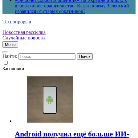
«Он хочет сбросить ошейник» На Украине пришло к
власти новое правительство. Как и почему Зеленский
избавился от старых соратников?
Технопрорыв
Новостная рассылка
Случайные новости
Меню
Найти:
Заголовки
Android получил ещё больше ИИ-