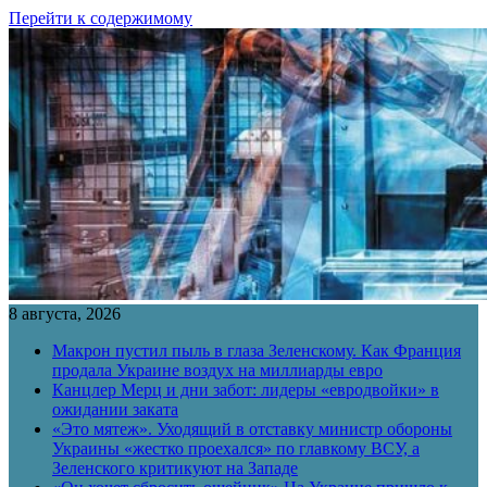
Перейти к содержимому
8 августа, 2026
Макрон пустил пыль в глаза Зеленскому. Как Франция
продала Украине воздух на миллиарды евро
Канцлер Мерц и дни забот: лидеры «евродвойки» в
ожидании заката
«Это мятеж». Уходящий в отставку министр обороны
Украины «жестко проехался» по главкому ВСУ, а
Зеленского критикуют на Западе