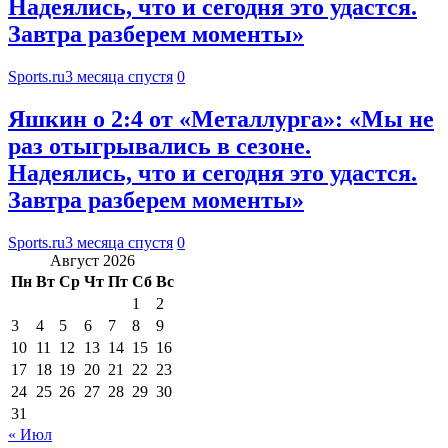
Надеялись, что и сегодня это удастся.
Завтра разберем моменты»
Sports.ru
3 месяца спустя
0
Яшкин о 2:4 от «Металлурга»: «Мы не
раз отыгрывались в сезоне.
Надеялись, что и сегодня это удастся.
Завтра разберем моменты»
Sports.ru
3 месяца спустя
0
Август 2026
Пн
Вт
Ср
Чт
Пт
Сб
Вс
1
2
3
4
5
6
7
8
9
10
11
12
13
14
15
16
17
18
19
20
21
22
23
24
25
26
27
28
29
30
31
« Июл