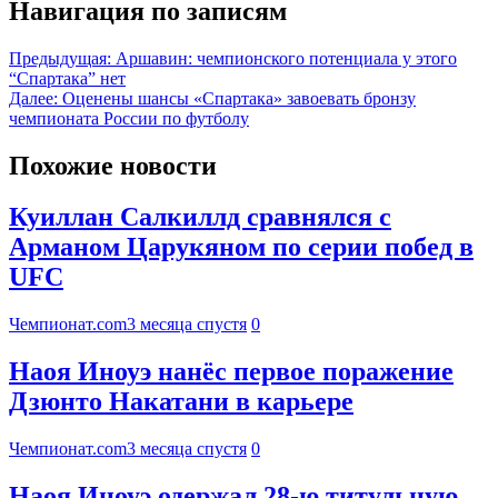
Навигация по записям
Предыдущая:
Аршавин: чемпионского потенциала у этого
“Спартака” нет
Далее:
Оценены шансы «Спартака» завоевать бронзу
чемпионата России по футболу
Похожие новости
Куиллан Салкиллд сравнялся с
Арманом Царукяном по серии побед в
UFC
Чемпионат.com
3 месяца спустя
0
Наоя Иноуэ нанёс первое поражение
Дзюнто Накатани в карьере
Чемпионат.com
3 месяца спустя
0
Наоя Иноуэ одержал 28-ю титульную