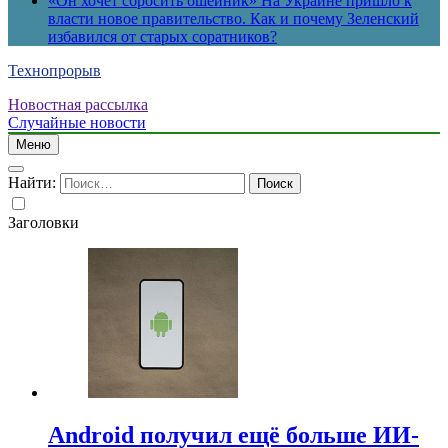
«Он хочет сбросить ошейник» На Украине пришло к
власти новое правительство. Как и почему Зеленский
избавился от старых соратников?
Технопрорыв
Новостная рассылка
Случайные новости
Меню
Найти:
Заголовки
Android получил ещё больше ИИ-