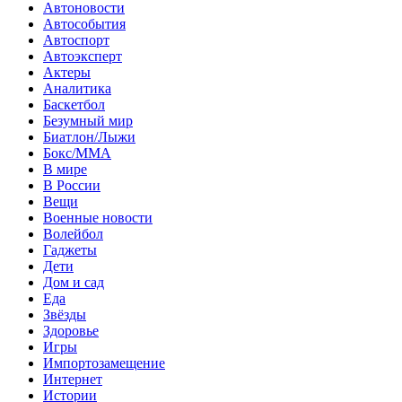
Автоновости
Автособытия
Автоспорт
Автоэксперт
Актеры
Аналитика
Баскетбол
Безумный мир
Биатлон/Лыжи
Бокс/MMA
В мире
В России
Вещи
Военные новости
Волейбол
Гаджеты
Дети
Дом и сад
Еда
Звёзды
Здоровье
Игры
Импортозамещение
Интернет
Истории