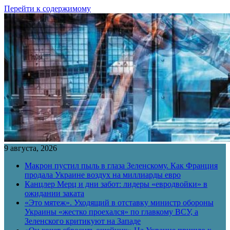
Перейти к содержимому
9 августа, 2026
Макрон пустил пыль в глаза Зеленскому. Как Франция
продала Украине воздух на миллиарды евро
Канцлер Мерц и дни забот: лидеры «евродвойки» в
ожидании заката
«Это мятеж». Уходящий в отставку министр обороны
Украины «жестко проехался» по главкому ВСУ, а
Зеленского критикуют на Западе