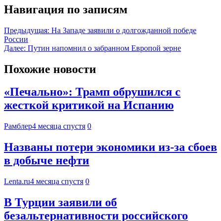
Навигация по записям
Предыдущая:
На Западе заявили о долгожданной победе
России
Далее:
Путин напомнил о забранном Европой зерне
Похожие новости
«Печально»: Трамп обрушился с
жесткой критикой на Испанию
Рамблер
4 месяца спустя
0
Названы потери экономики из-за сбоев
в добыче нефти
Lenta.ru
4 месяца спустя
0
В Турции заявили об
безальтернативности российского