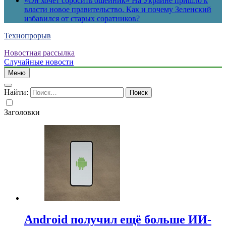
«Он хочет сбросить ошейник» На Украине пришло к
власти новое правительство. Как и почему Зеленский
избавился от старых соратников?
Технопрорыв
Новостная рассылка
Случайные новости
Меню
Найти:
Заголовки
Android получил ещё больше ИИ-