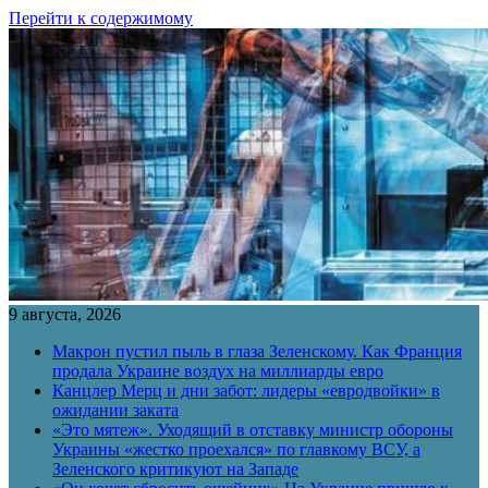
Перейти к содержимому
9 августа, 2026
Макрон пустил пыль в глаза Зеленскому. Как Франция
продала Украине воздух на миллиарды евро
Канцлер Мерц и дни забот: лидеры «евродвойки» в
ожидании заката
«Это мятеж». Уходящий в отставку министр обороны
Украины «жестко проехался» по главкому ВСУ, а
Зеленского критикуют на Западе