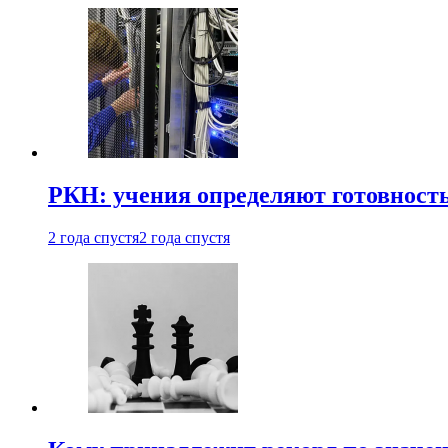
РКН: учения определяют готовность
2 года спустя
2 года спустя