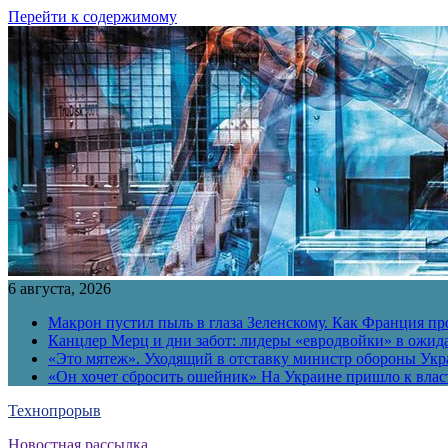
Перейти к содержимому
6 августа, 2026
Макрон пустил пыль в глаза Зеленскому. Как Франция пр
Канцлер Мерц и дни забот: лидеры «евродвойки» в ожид
«Это мятеж». Уходящий в отставку министр обороны Укра
«Он хочет сбросить ошейник» На Украине пришло к власт
Технопрорыв
Новостная рассылка