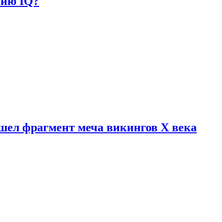
нию IQ?
шел фрагмент меча викингов X века