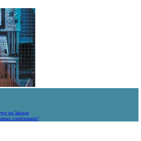
уют на Западе
тарых соратников?