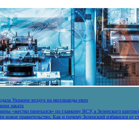
одала Украине воздух на миллиарды евро
ании заката
ины «жестко проехался» по главкому ВСУ, а Зеленского критик
и новое правительство. Как и почему Зеленский избавился от с