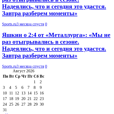
Надеялись, что и сегодня это удастся.
Завтра разберем моменты»
Sports.ru
3 месяца спустя
0
Яшкин о 2:4 от «Металлурга»: «Мы не
раз отыгрывались в сезоне.
Надеялись, что и сегодня это удастся.
Завтра разберем моменты»
Sports.ru
3 месяца спустя
0
Август 2026
Пн
Вт
Ср
Чт
Пт
Сб
Вс
1
2
3
4
5
6
7
8
9
10
11
12
13
14
15
16
17
18
19
20
21
22
23
24
25
26
27
28
29
30
31