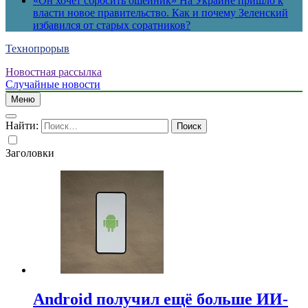
«Он хочет сбросить ошейник» На Украине пришло к
власти новое правительство. Как и почему Зеленский
избавился от старых соратников?
Технопрорыв
Новостная рассылка
Случайные новости
Меню
Найти:
Заголовки
Android получил ещё больше ИИ-