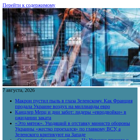
Перейти к содержимому
7 августа, 2026
Макрон пустил пыль в глаза Зеленскому. Как Франция
продала Украине воздух на миллиарды евро
Канцлер Мерц и дни забот: лидеры «евродвойки» в
ожидании заката
«Это мятеж». Уходящий в отставку министр обороны
Украины «жестко проехался» по главкому ВСУ, а
Зеленского критикуют на Западе