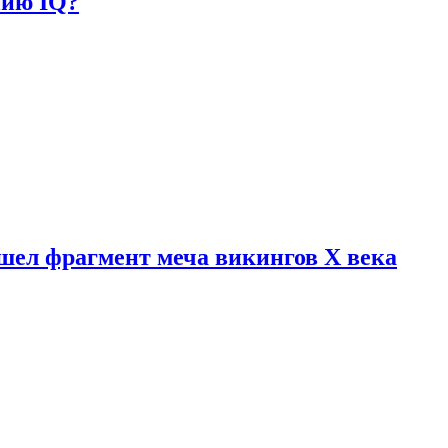
нию IQ?
шел фрагмент меча викингов X века