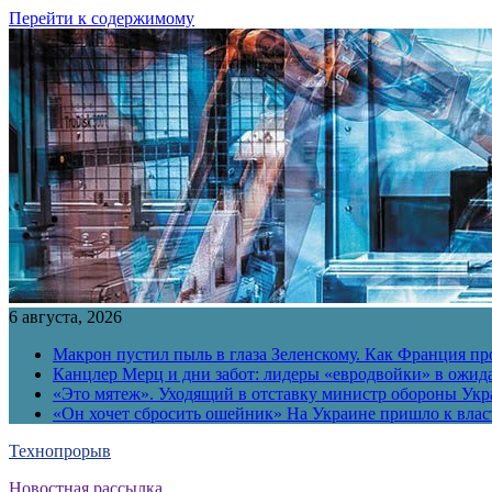
Перейти к содержимому
6 августа, 2026
Макрон пустил пыль в глаза Зеленскому. Как Франция пр
Канцлер Мерц и дни забот: лидеры «евродвойки» в ожид
«Это мятеж». Уходящий в отставку министр обороны Укра
«Он хочет сбросить ошейник» На Украине пришло к власт
Технопрорыв
Новостная рассылка