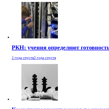
РКН: учения определяют готовность
2 года спустя
2 года спустя