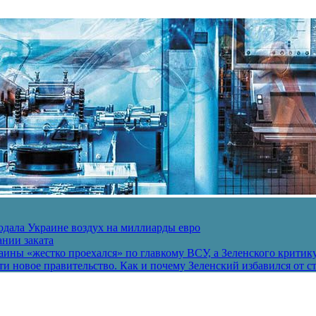
одала Украине воздух на миллиарды евро
ании заката
ины «жестко проехался» по главкому ВСУ, а Зеленского критик
и новое правительство. Как и почему Зеленский избавился от с