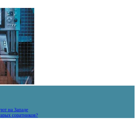
уют на Западе
тарых соратников?