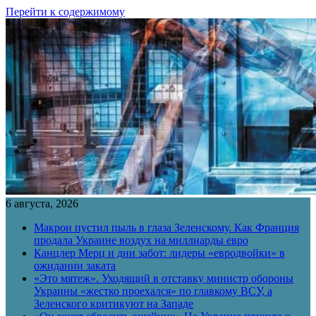
Перейти к содержимому
6 августа, 2026
Макрон пустил пыль в глаза Зеленскому. Как Франция
продала Украине воздух на миллиарды евро
Канцлер Мерц и дни забот: лидеры «евродвойки» в
ожидании заката
«Это мятеж». Уходящий в отставку министр обороны
Украины «жестко проехался» по главкому ВСУ, а
Зеленского критикуют на Западе