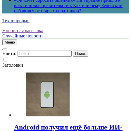
«Он хочет сбросить ошейник» На Украине пришло к
власти новое правительство. Как и почему Зеленский
избавился от старых соратников?
Технопрорыв
Новостная рассылка
Случайные новости
Меню
Найти:
Заголовки
Android получил ещё больше ИИ-