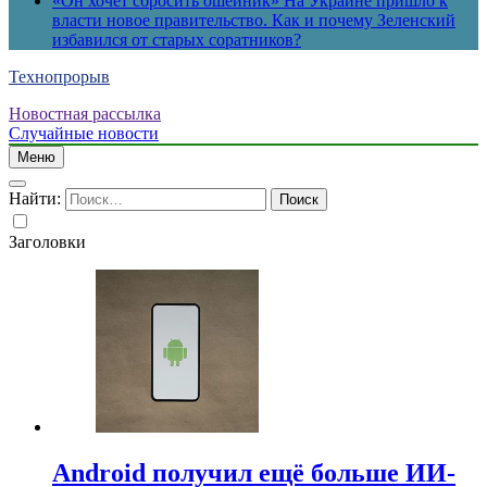
«Он хочет сбросить ошейник» На Украине пришло к
власти новое правительство. Как и почему Зеленский
избавился от старых соратников?
Технопрорыв
Новостная рассылка
Случайные новости
Меню
Найти:
Заголовки
Android получил ещё больше ИИ-