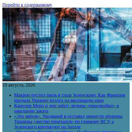
Перейти к содержимому
10 августа, 2026
Макрон пустил пыль в глаза Зеленскому. Как Франция
продала Украине воздух на миллиарды евро
Канцлер Мерц и дни забот: лидеры «евродвойки» в
ожидании заката
«Это мятеж». Уходящий в отставку министр обороны
Украины «жестко проехался» по главкому ВСУ, а
Зеленского критикуют на Западе