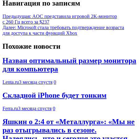
Навигация по записям
Предыдущая:
AOC представила игровой 2K-монитор
с 260 Гц всего за $237
Далее:
Microsoft стала требовать подтверждение возраста
для доступа к части функций Xbox
Похожие новости
Назван оптимальный размер монитора
для компьютера
Lenta.ru
3 месяца спустя
0
Складной iPhone будет тонким
Ferra.ru
3 месяца спустя
0
Яшкин о 2:4 от «Металлурга»: «Мы не
раз отыгрывались в сезоне.
Надеялись, что и сегодня это удастся.