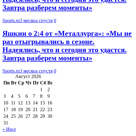
Завтра разберем моменты»
Sports.ru
3 месяца спустя
0
Яшкин о 2:4 от «Металлурга»: «Мы не
раз отыгрывались в сезоне.
Надеялись, что и сегодня это удастся.
Завтра разберем моменты»
Sports.ru
3 месяца спустя
0
Август 2026
Пн
Вт
Ср
Чт
Пт
Сб
Вс
1
2
3
4
5
6
7
8
9
10
11
12
13
14
15
16
17
18
19
20
21
22
23
24
25
26
27
28
29
30
31
« Июл