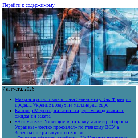
Перейти к содержимому
7 августа, 2026
Макрон пустил пыль в глаза Зеленскому. Как Франция
продала Украине воздух на миллиарды евро
Канцлер Мерц и дни забот: лидеры «евродвойки» в
ожидании заката
«Это мятеж». Уходящий в отставку министр обороны
Украины «жестко проехался» по главкому ВСУ, а
Зеленского критикуют на Западе