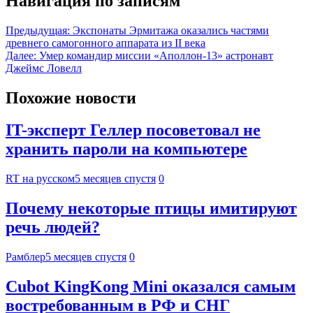
Навигация по записям
Предыдущая:
Экспонаты Эрмитажа оказались частями
древнего самогонного аппарата из II века
Далее:
Умер командир миссии «Аполлон-13» астронавт
Джеймс Ловелл
Похожие новости
IT-эксперт Геллер посоветовал не
хранить пароли на компьютере
RT на русском
5 месяцев спустя
0
Почему некоторые птицы имитируют
речь людей?
Рамблер
5 месяцев спустя
0
Cubot KingKong Mini оказался самым
востребованным в РФ и СНГ