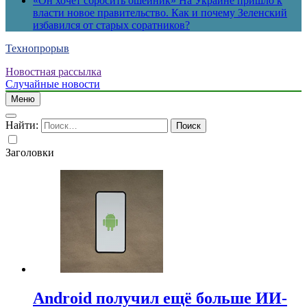
«Он хочет сбросить ошейник» На Украине пришло к
власти новое правительство. Как и почему Зеленский
избавился от старых соратников?
Технопрорыв
Новостная рассылка
Случайные новости
Меню
Найти:
Заголовки
Android получил ещё больше ИИ-