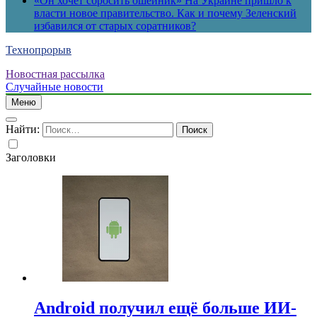
«Он хочет сбросить ошейник» На Украине пришло к
власти новое правительство. Как и почему Зеленский
избавился от старых соратников?
Технопрорыв
Новостная рассылка
Случайные новости
Меню
Найти:
Заголовки
Android получил ещё больше ИИ-