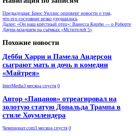
Навигация по записям
Предыдущая:
Брюс Уиллис опроверг новости о том,
что его состояние резко ухудшилось
Далее:
«Он наш крёстный отец»: Ванесса Кирби — о Роберте
Дауни-младшем на съёмках «Мстителей 5»
Похожие новости
Дебби Харри и Памела Андерсон
сыграют мать и дочь в комедии
«Майтрея»
InterMedia
3 месяца спустя
0
Автор «Пацанов» отреагировал на
золотую статую Дональда Трампа в
стиле Хоумлендера
Чемпионат.com
3 месяца спустя
0