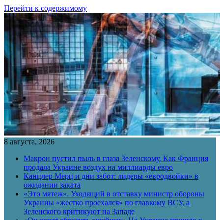
Перейти к содержимому
8 августа, 2026
Макрон пустил пыль в глаза Зеленскому. Как Франция
продала Украине воздух на миллиарды евро
Канцлер Мерц и дни забот: лидеры «евродвойки» в
ожидании заката
«Это мятеж». Уходящий в отставку министр обороны
Украины «жестко проехался» по главкому ВСУ, а
Зеленского критикуют на Западе