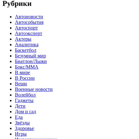
Рубрики
Автоновости
Автособытия
Автоспорт
Автоэксперт
Актеры
Аналитика
Баскетбол
Безумный мир
Биатлон/Лыжи
Бокс/MMA
В мире
В России
Вещи
Военные новости
Волейбол
Гаджеты
Дети
Дом и сад
Еда
Звёзды
Здоровье
Игры