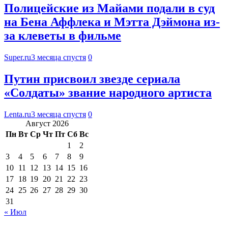
Полицейские из Майами подали в суд
на Бена Аффлека и Мэтта Дэймона из-
за клеветы в фильме
Super.ru
3 месяца спустя
0
Путин присвоил звезде сериала
«Солдаты» звание народного артиста
Lenta.ru
3 месяца спустя
0
Август 2026
Пн
Вт
Ср
Чт
Пт
Сб
Вс
1
2
3
4
5
6
7
8
9
10
11
12
13
14
15
16
17
18
19
20
21
22
23
24
25
26
27
28
29
30
31
« Июл