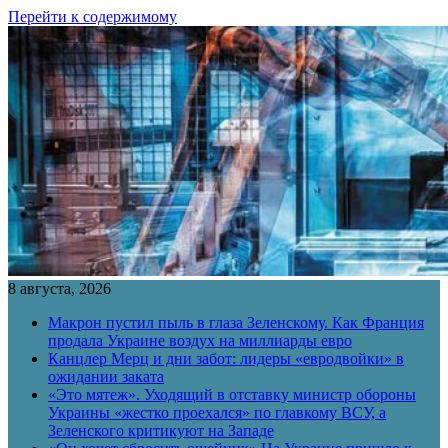
Перейти к содержимому
8 августа, 2026
Макрон пустил пыль в глаза Зеленскому. Как Франция
продала Украине воздух на миллиарды евро
Канцлер Мерц и дни забот: лидеры «евродвойки» в
ожидании заката
«Это мятеж». Уходящий в отставку министр обороны
Украины «жестко проехался» по главкому ВСУ, а
Зеленского критикуют на Западе