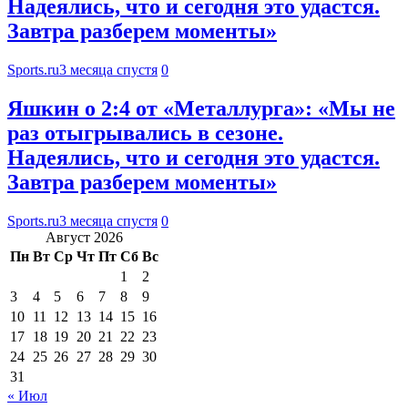
Надеялись, что и сегодня это удастся.
Завтра разберем моменты»
Sports.ru
3 месяца спустя
0
Яшкин о 2:4 от «Металлурга»: «Мы не
раз отыгрывались в сезоне.
Надеялись, что и сегодня это удастся.
Завтра разберем моменты»
Sports.ru
3 месяца спустя
0
Август 2026
Пн
Вт
Ср
Чт
Пт
Сб
Вс
1
2
3
4
5
6
7
8
9
10
11
12
13
14
15
16
17
18
19
20
21
22
23
24
25
26
27
28
29
30
31
« Июл