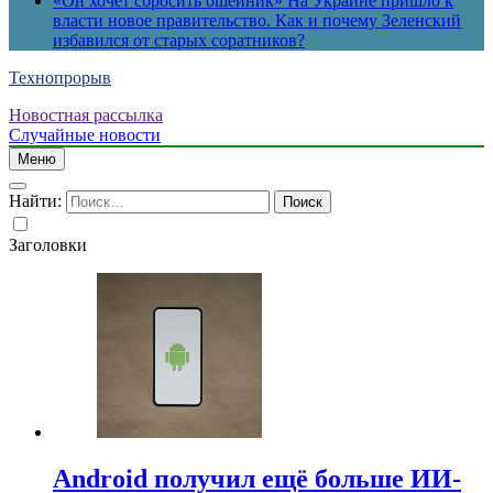
«Он хочет сбросить ошейник» На Украине пришло к
власти новое правительство. Как и почему Зеленский
избавился от старых соратников?
Технопрорыв
Новостная рассылка
Случайные новости
Меню
Найти:
Заголовки
Android получил ещё больше ИИ-