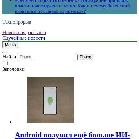
«Он хочет сбросить ошейник» На Украине пришло к
власти новое правительство. Как и почему Зеленский
избавился от старых соратников?
Технопрорыв
Новостная рассылка
Случайные новости
Меню
Найти:
Заголовки
Android получил ещё больше ИИ-