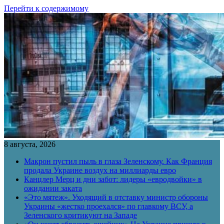
Перейти к содержимому
8 августа, 2026
Макрон пустил пыль в глаза Зеленскому. Как Франция
продала Украине воздух на миллиарды евро
Канцлер Мерц и дни забот: лидеры «евродвойки» в
ожидании заката
«Это мятеж». Уходящий в отставку министр обороны
Украины «жестко проехался» по главкому ВСУ, а
Зеленского критикуют на Западе