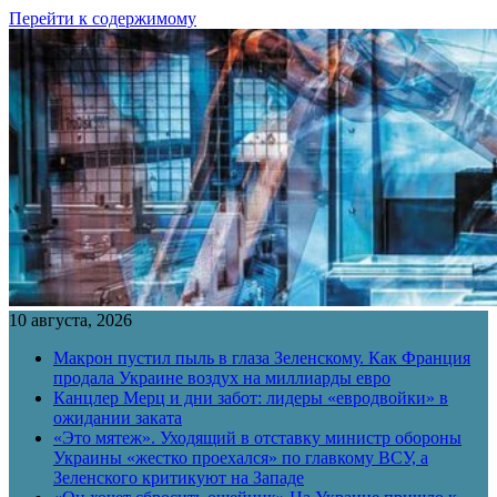
Перейти к содержимому
10 августа, 2026
Макрон пустил пыль в глаза Зеленскому. Как Франция
продала Украине воздух на миллиарды евро
Канцлер Мерц и дни забот: лидеры «евродвойки» в
ожидании заката
«Это мятеж». Уходящий в отставку министр обороны
Украины «жестко проехался» по главкому ВСУ, а
Зеленского критикуют на Западе