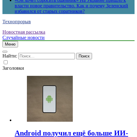
«Он хочет сбросить ошейник» На Украине пришло к
власти новое правительство. Как и почему Зеленский
избавился от старых соратников?
Технопрорыв
Новостная рассылка
Случайные новости
Меню
Найти:
Заголовки
Android получил ещё больше ИИ-