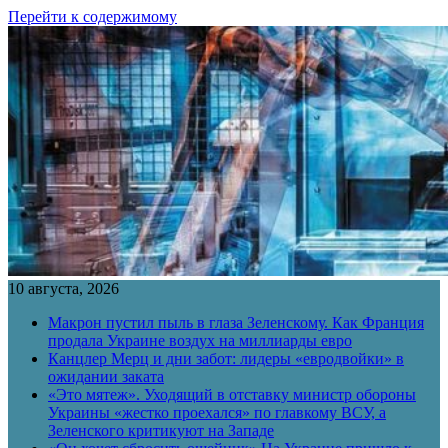
Перейти к содержимому
10 августа, 2026
Макрон пустил пыль в глаза Зеленскому. Как Франция
продала Украине воздух на миллиарды евро
Канцлер Мерц и дни забот: лидеры «евродвойки» в
ожидании заката
«Это мятеж». Уходящий в отставку министр обороны
Украины «жестко проехался» по главкому ВСУ, а
Зеленского критикуют на Западе