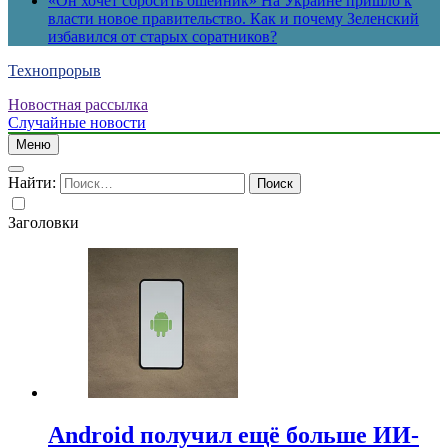
«Он хочет сбросить ошейник» На Украине пришло к
власти новое правительство. Как и почему Зеленский
избавился от старых соратников?
Технопрорыв
Новостная рассылка
Случайные новости
Меню
Найти:
Заголовки
Android получил ещё больше ИИ-