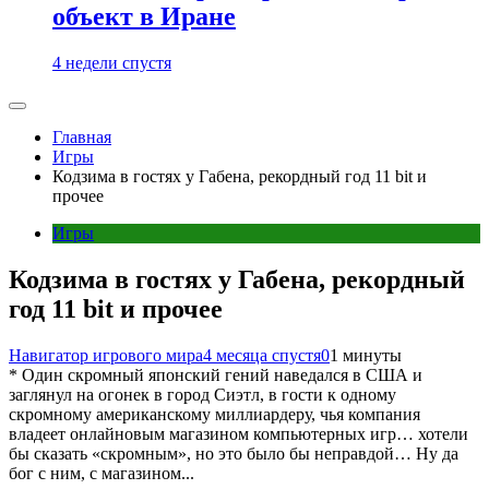
объект в Иране
4 недели спустя
Главная
Игры
Кодзима в гостях у Габена, рекордный год 11 bit и
прочее
Игры
Кодзима в гостях у Габена, рекордный
год 11 bit и прочее
Навигатор игрового мира
4 месяца спустя
0
1 минуты
* Один скромный японский гений наведался в США и
заглянул на огонек в город Сиэтл, в гости к одному
скромному американскому миллиардеру, чья компания
владеет онлайновым магазином компьютерных игр… хотели
бы сказать «скромным», но это было бы неправдой… Ну да
бог с ним, с магазином...