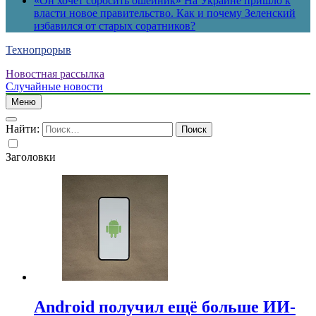
«Он хочет сбросить ошейник» На Украине пришло к
власти новое правительство. Как и почему Зеленский
избавился от старых соратников?
Технопрорыв
Новостная рассылка
Случайные новости
Меню
Найти:
Заголовки
Android получил ещё больше ИИ-