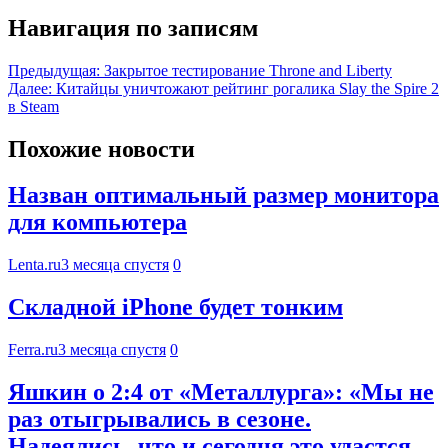
Навигация по записям
Предыдущая:
Закрытое тестирование Throne and Liberty
Далее:
Китайцы уничтожают рейтинг рогалика Slay the Spire 2
в Steam
Похожие новости
Назван оптимальный размер монитора
для компьютера
Lenta.ru
3 месяца спустя
0
Складной iPhone будет тонким
Ferra.ru
3 месяца спустя
0
Яшкин о 2:4 от «Металлурга»: «Мы не
раз отыгрывались в сезоне.
Надеялись, что и сегодня это удастся.