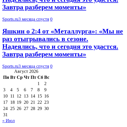
Завтра разберем моменты»
Sports.ru
3 месяца спустя
0
Яшкин о 2:4 от «Металлурга»: «Мы не
раз отыгрывались в сезоне.
Надеялись, что и сегодня это удастся.
Завтра разберем моменты»
Sports.ru
3 месяца спустя
0
Август 2026
Пн
Вт
Ср
Чт
Пт
Сб
Вс
1
2
3
4
5
6
7
8
9
10
11
12
13
14
15
16
17
18
19
20
21
22
23
24
25
26
27
28
29
30
31
« Июл