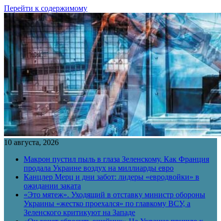
Перейти к содержимому
10 августа, 2026
Макрон пустил пыль в глаза Зеленскому. Как Франция
продала Украине воздух на миллиарды евро
Канцлер Мерц и дни забот: лидеры «евродвойки» в
ожидании заката
«Это мятеж». Уходящий в отставку министр обороны
Украины «жестко проехался» по главкому ВСУ, а
Зеленского критикуют на Западе