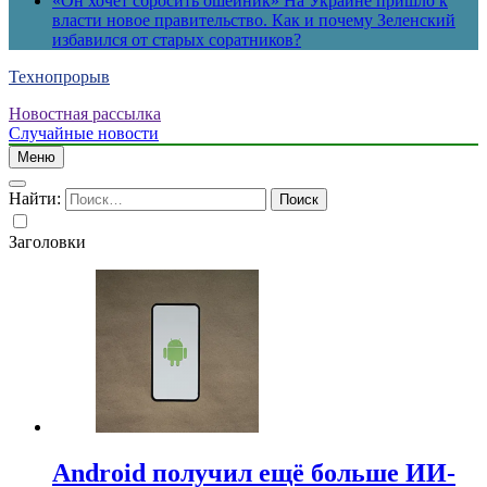
«Он хочет сбросить ошейник» На Украине пришло к
власти новое правительство. Как и почему Зеленский
избавился от старых соратников?
Технопрорыв
Новостная рассылка
Случайные новости
Меню
Найти:
Заголовки
Android получил ещё больше ИИ-