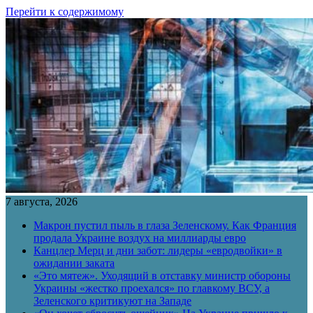
Перейти к содержимому
7 августа, 2026
Макрон пустил пыль в глаза Зеленскому. Как Франция
продала Украине воздух на миллиарды евро
Канцлер Мерц и дни забот: лидеры «евродвойки» в
ожидании заката
«Это мятеж». Уходящий в отставку министр обороны
Украины «жестко проехался» по главкому ВСУ, а
Зеленского критикуют на Западе