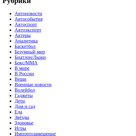
Рубрики
Автоновости
Автособытия
Автоспорт
Автоэксперт
Актеры
Аналитика
Баскетбол
Безумный мир
Биатлон/Лыжи
Бокс/MMA
В мире
В России
Вещи
Военные новости
Волейбол
Гаджеты
Дети
Дом и сад
Еда
Звёзды
Здоровье
Игры
Импортозамещение