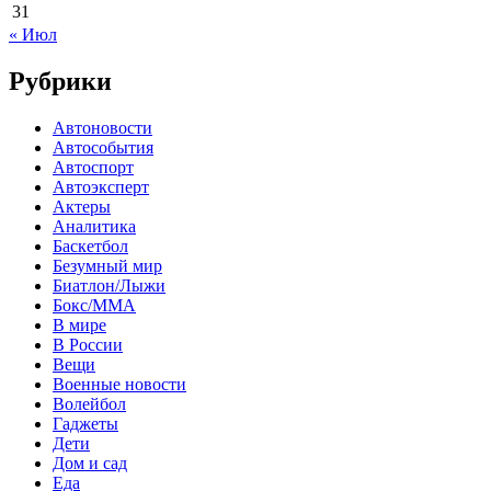
31
« Июл
Рубрики
Автоновости
Автособытия
Автоспорт
Автоэксперт
Актеры
Аналитика
Баскетбол
Безумный мир
Биатлон/Лыжи
Бокс/MMA
В мире
В России
Вещи
Военные новости
Волейбол
Гаджеты
Дети
Дом и сад
Еда