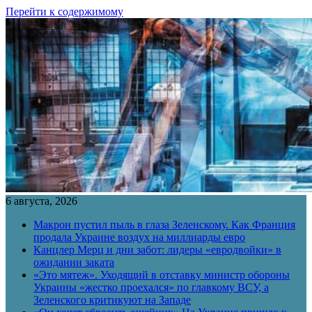
Перейти к содержимому
6 августа, 2026
Макрон пустил пыль в глаза Зеленскому. Как Франция
продала Украине воздух на миллиарды евро
Канцлер Мерц и дни забот: лидеры «евродвойки» в
ожидании заката
«Это мятеж». Уходящий в отставку министр обороны
Украины «жестко проехался» по главкому ВСУ, а
Зеленского критикуют на Западе