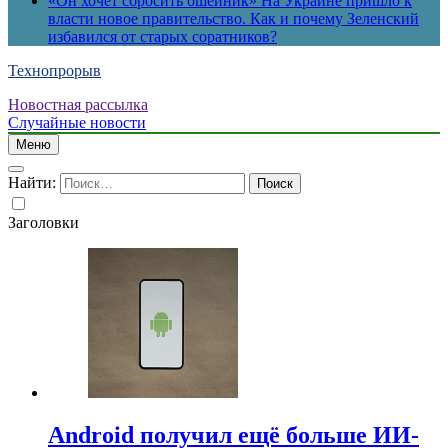
«Он хочет сбросить ошейник» На Украине пришло к
власти новое правительство. Как и почему Зеленский
избавился от старых соратников?
Технопрорыв
Новостная рассылка
Случайные новости
Меню
Найти:
Заголовки
Android получил ещё больше ИИ-