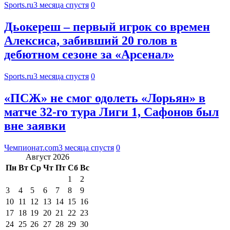
Sports.ru
3 месяца спустя
0
Дьокереш – первый игрок со времен
Алексиса, забивший 20 голов в
дебютном сезоне за «Арсенал»
Sports.ru
3 месяца спустя
0
«ПСЖ» не смог одолеть «Лорьян» в
матче 32-го тура Лиги 1, Сафонов был
вне заявки
Чемпионат.com
3 месяца спустя
0
Август 2026
Пн
Вт
Ср
Чт
Пт
Сб
Вс
1
2
3
4
5
6
7
8
9
10
11
12
13
14
15
16
17
18
19
20
21
22
23
24
25
26
27
28
29
30