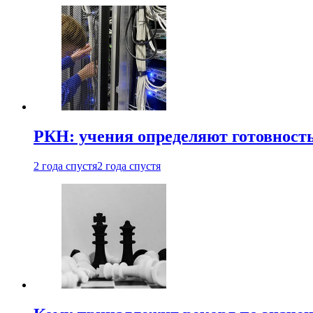
РКН: учения определяют готовность
2 года спустя
2 года спустя