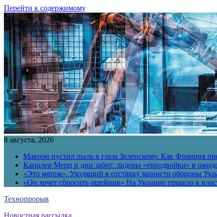
Перейти к содержимому
8 августа, 2026
Макрон пустил пыль в глаза Зеленскому. Как Франция пр
Канцлер Мерц и дни забот: лидеры «евродвойки» в ожид
«Это мятеж». Уходящий в отставку министр обороны Укра
«Он хочет сбросить ошейник» На Украине пришло к власт
Технопрорыв
Новостная рассылка