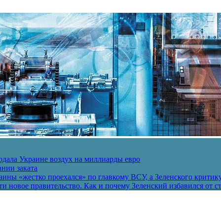
одала Украине воздух на миллиарды евро
ании заката
ины «жестко проехался» по главкому ВСУ, а Зеленского критик
и новое правительство. Как и почему Зеленский избавился от с