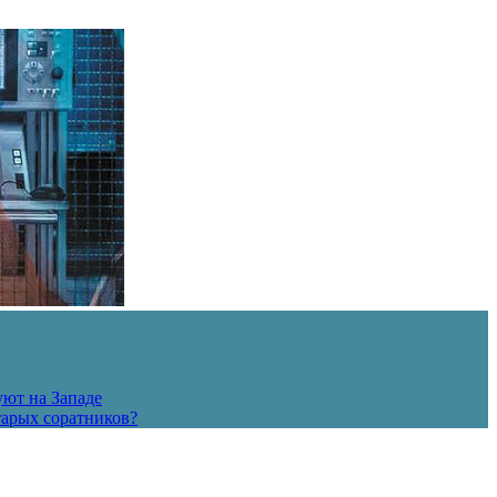
уют на Западе
тарых соратников?