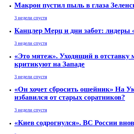
Макрон пустил пыль в глаза Зеленс
3 недели спустя
Канцлер Мерц и дни забот: лидеры 
3 недели спустя
«Это мятеж». Уходящий в отставку 
критикуют на Западе
3 недели спустя
«Он хочет сбросить ошейник» На Ук
избавился от старых соратников?
3 недели спустя
«Киев содрогнулся». ВС России внов