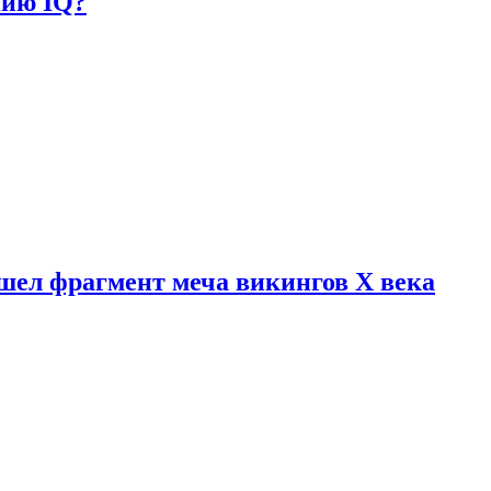
нию IQ?
шел фрагмент меча викингов X века