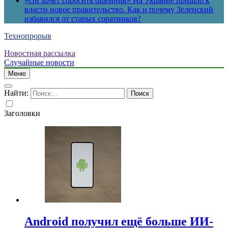
«Он хочет сбросить ошейник» На Украине пришло к
власти новое правительство. Как и почему Зеленский
избавился от старых соратников?
Технопрорыв
Новостная рассылка
Случайные новости
Меню
Найти:
Заголовки
Android получил ещё больше ИИ-