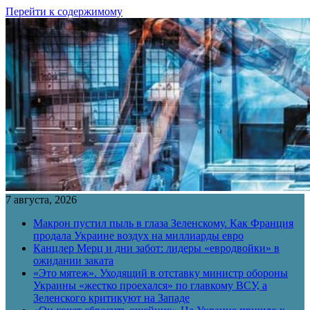
Перейти к содержимому
7 августа, 2026
Макрон пустил пыль в глаза Зеленскому. Как Франция
продала Украине воздух на миллиарды евро
Канцлер Мерц и дни забот: лидеры «евродвойки» в
ожидании заката
«Это мятеж». Уходящий в отставку министр обороны
Украины «жестко проехался» по главкому ВСУ, а
Зеленского критикуют на Западе