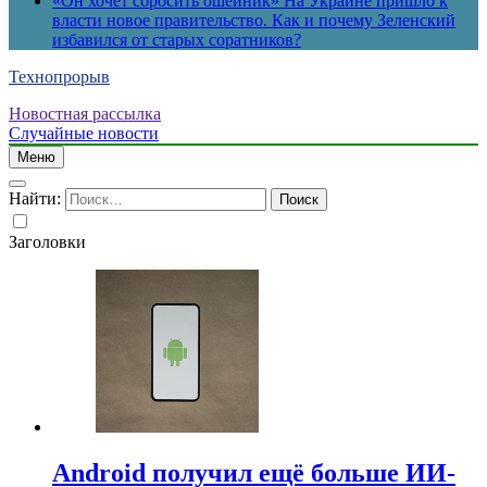
«Он хочет сбросить ошейник» На Украине пришло к
власти новое правительство. Как и почему Зеленский
избавился от старых соратников?
Технопрорыв
Новостная рассылка
Случайные новости
Меню
Найти:
Заголовки
Android получил ещё больше ИИ-