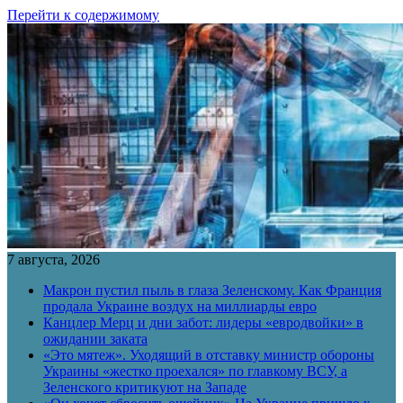
Перейти к содержимому
7 августа, 2026
Макрон пустил пыль в глаза Зеленскому. Как Франция
продала Украине воздух на миллиарды евро
Канцлер Мерц и дни забот: лидеры «евродвойки» в
ожидании заката
«Это мятеж». Уходящий в отставку министр обороны
Украины «жестко проехался» по главкому ВСУ, а
Зеленского критикуют на Западе