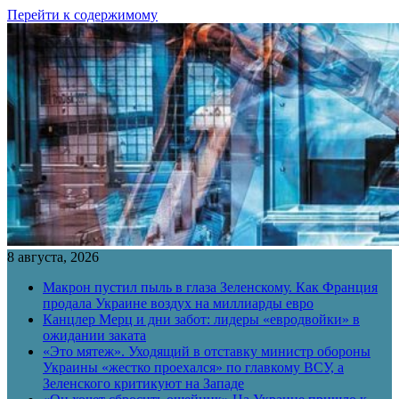
Перейти к содержимому
8 августа, 2026
Макрон пустил пыль в глаза Зеленскому. Как Франция
продала Украине воздух на миллиарды евро
Канцлер Мерц и дни забот: лидеры «евродвойки» в
ожидании заката
«Это мятеж». Уходящий в отставку министр обороны
Украины «жестко проехался» по главкому ВСУ, а
Зеленского критикуют на Западе