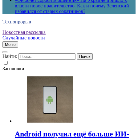
«Он хочет сбросить ошейник» На Украине пришло к
власти новое правительство. Как и почему Зеленский
избавился от старых соратников?
Технопрорыв
Новостная рассылка
Случайные новости
Меню
Найти:
Заголовки
Android получил ещё больше ИИ-