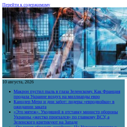
Перейти к содержимому
10 августа, 2026
Макрон пустил пыль в глаза Зеленскому. Как Франция
продала Украине воздух на миллиарды евро
Канцлер Мерц и дни забот: лидеры «евродвойки» в
ожидании заката
«Это мятеж». Уходящий в отставку министр обороны
Украины «жестко проехался» по главкому ВСУ, а
Зеленского критикуют на Западе