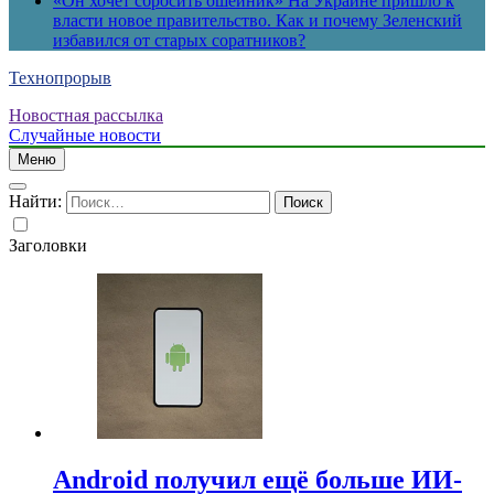
«Он хочет сбросить ошейник» На Украине пришло к
власти новое правительство. Как и почему Зеленский
избавился от старых соратников?
Технопрорыв
Новостная рассылка
Случайные новости
Меню
Найти:
Заголовки
Android получил ещё больше ИИ-