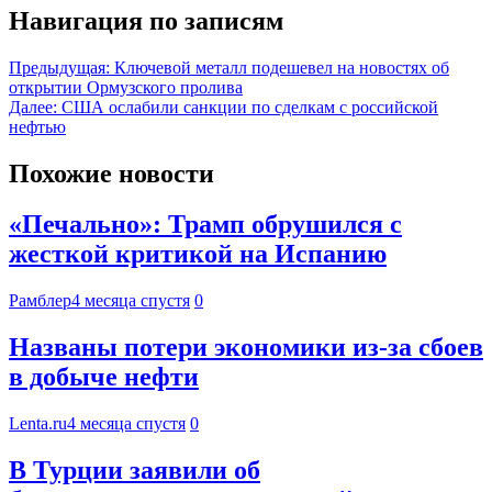
Навигация по записям
Предыдущая:
Ключевой металл подешевел на новостях об
открытии Ормузского пролива
Далее:
США ослабили санкции по сделкам с российской
нефтью
Похожие новости
«Печально»: Трамп обрушился с
жесткой критикой на Испанию
Рамблер
4 месяца спустя
0
Названы потери экономики из-за сбоев
в добыче нефти
Lenta.ru
4 месяца спустя
0
В Турции заявили об