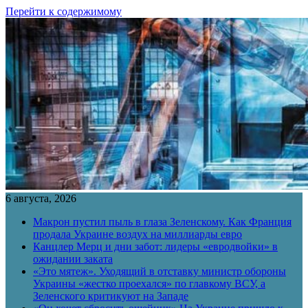
Перейти к содержимому
6 августа, 2026
Макрон пустил пыль в глаза Зеленскому. Как Франция
продала Украине воздух на миллиарды евро
Канцлер Мерц и дни забот: лидеры «евродвойки» в
ожидании заката
«Это мятеж». Уходящий в отставку министр обороны
Украины «жестко проехался» по главкому ВСУ, а
Зеленского критикуют на Западе