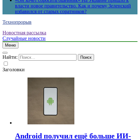
«Он хочет сбросить ошейник» На Украине пришло к
власти новое правительство. Как и почему Зеленский
избавился от старых соратников?
Технопрорыв
Новостная рассылка
Случайные новости
Меню
Найти:
Заголовки
Android получил ещё больше ИИ-