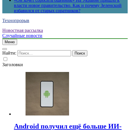
«Он хочет сбросить ошейник» На Украине пришло к
власти новое правительство. Как и почему Зеленский
избавился от старых соратников?
Технопрорыв
Новостная рассылка
Случайные новости
Меню
Найти:
Заголовки
Android получил ещё больше ИИ-