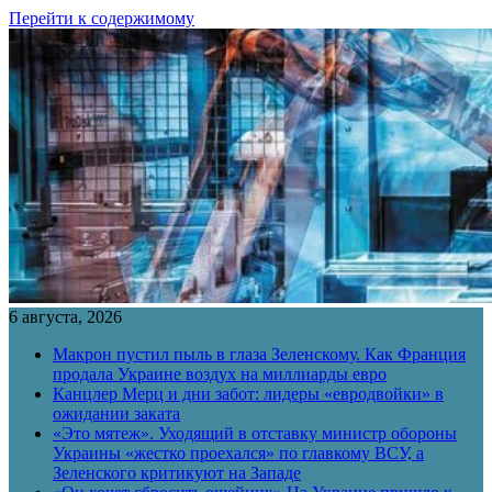
Перейти к содержимому
6 августа, 2026
Макрон пустил пыль в глаза Зеленскому. Как Франция
продала Украине воздух на миллиарды евро
Канцлер Мерц и дни забот: лидеры «евродвойки» в
ожидании заката
«Это мятеж». Уходящий в отставку министр обороны
Украины «жестко проехался» по главкому ВСУ, а
Зеленского критикуют на Западе