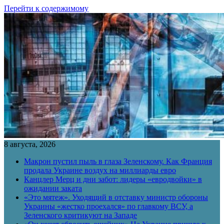
Перейти к содержимому
8 августа, 2026
Макрон пустил пыль в глаза Зеленскому. Как Франция
продала Украине воздух на миллиарды евро
Канцлер Мерц и дни забот: лидеры «евродвойки» в
ожидании заката
«Это мятеж». Уходящий в отставку министр обороны
Украины «жестко проехался» по главкому ВСУ, а
Зеленского критикуют на Западе