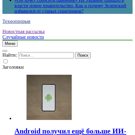
«Он хочет сбросить ошейник» На Украине пришло к
власти новое правительство. Как и почему Зеленский
избавился от старых соратников?
Технопрорыв
Новостная рассылка
Случайные новости
Меню
Найти:
Заголовки
Android получил ещё больше ИИ-