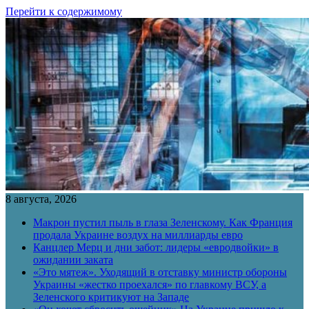
Перейти к содержимому
8 августа, 2026
Макрон пустил пыль в глаза Зеленскому. Как Франция
продала Украине воздух на миллиарды евро
Канцлер Мерц и дни забот: лидеры «евродвойки» в
ожидании заката
«Это мятеж». Уходящий в отставку министр обороны
Украины «жестко проехался» по главкому ВСУ, а
Зеленского критикуют на Западе