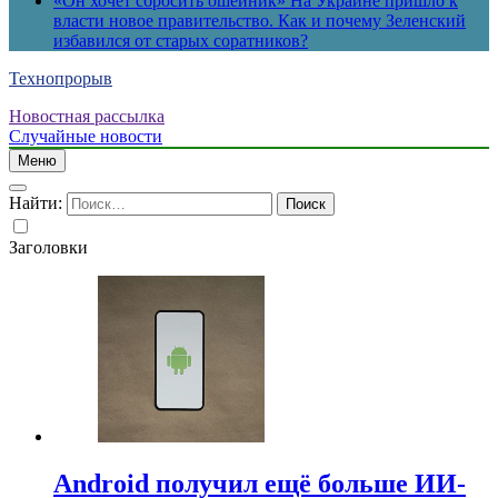
«Он хочет сбросить ошейник» На Украине пришло к
власти новое правительство. Как и почему Зеленский
избавился от старых соратников?
Технопрорыв
Новостная рассылка
Случайные новости
Меню
Найти:
Заголовки
Android получил ещё больше ИИ-