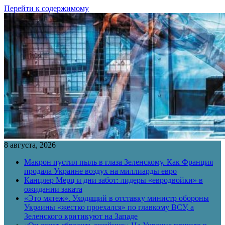
Перейти к содержимому
8 августа, 2026
Макрон пустил пыль в глаза Зеленскому. Как Франция
продала Украине воздух на миллиарды евро
Канцлер Мерц и дни забот: лидеры «евродвойки» в
ожидании заката
«Это мятеж». Уходящий в отставку министр обороны
Украины «жестко проехался» по главкому ВСУ, а
Зеленского критикуют на Западе