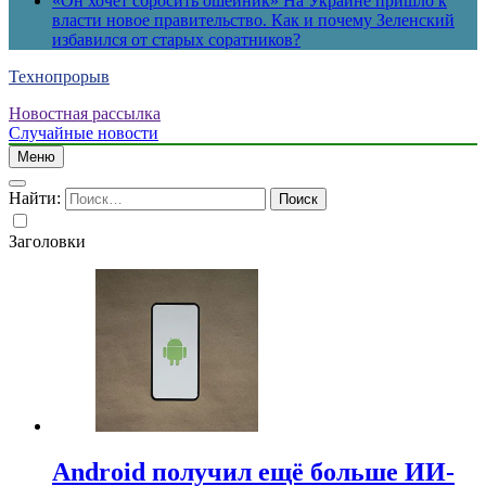
«Он хочет сбросить ошейник» На Украине пришло к
власти новое правительство. Как и почему Зеленский
избавился от старых соратников?
Технопрорыв
Новостная рассылка
Случайные новости
Меню
Найти:
Заголовки
Android получил ещё больше ИИ-