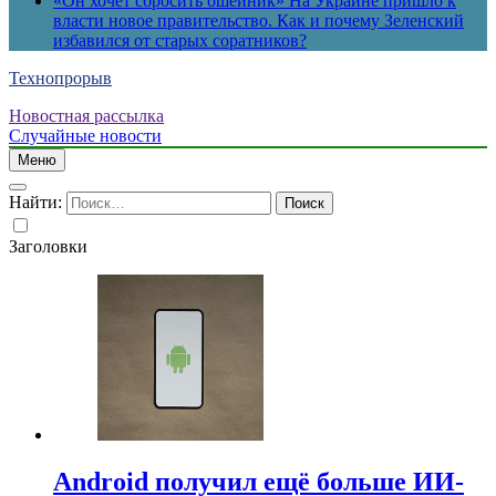
«Он хочет сбросить ошейник» На Украине пришло к
власти новое правительство. Как и почему Зеленский
избавился от старых соратников?
Технопрорыв
Новостная рассылка
Случайные новости
Меню
Найти:
Заголовки
Android получил ещё больше ИИ-