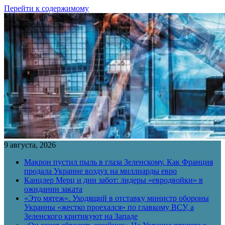
Перейти к содержимому
9 августа, 2026
Макрон пустил пыль в глаза Зеленскому. Как Франция
продала Украине воздух на миллиарды евро
Канцлер Мерц и дни забот: лидеры «евродвойки» в
ожидании заката
«Это мятеж». Уходящий в отставку министр обороны
Украины «жестко проехался» по главкому ВСУ, а
Зеленского критикуют на Западе