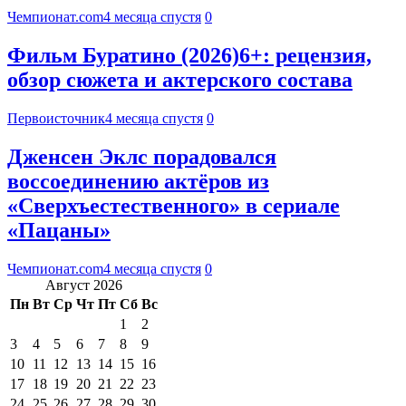
Чемпионат.com
4 месяца спустя
0
Фильм Буратино (2026)6+: рецензия,
обзор сюжета и актерского состава
Первоисточник
4 месяца спустя
0
Дженсен Эклс порадовался
воссоединению актёров из
«Сверхъестественного» в сериале
«Пацаны»
Чемпионат.com
4 месяца спустя
0
Август 2026
Пн
Вт
Ср
Чт
Пт
Сб
Вс
1
2
3
4
5
6
7
8
9
10
11
12
13
14
15
16
17
18
19
20
21
22
23
24
25
26
27
28
29
30