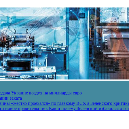
одала Украине воздух на миллиарды евро
ании заката
ины «жестко проехался» по главкому ВСУ, а Зеленского критик
и новое правительство. Как и почему Зеленский избавился от с