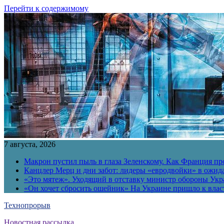
Перейти к содержимому
7 августа, 2026
Макрон пустил пыль в глаза Зеленскому. Как Франция пр
Канцлер Мерц и дни забот: лидеры «евродвойки» в ожид
«Это мятеж». Уходящий в отставку министр обороны Укра
«Он хочет сбросить ошейник» На Украине пришло к власт
Технопрорыв
Новостная рассылка