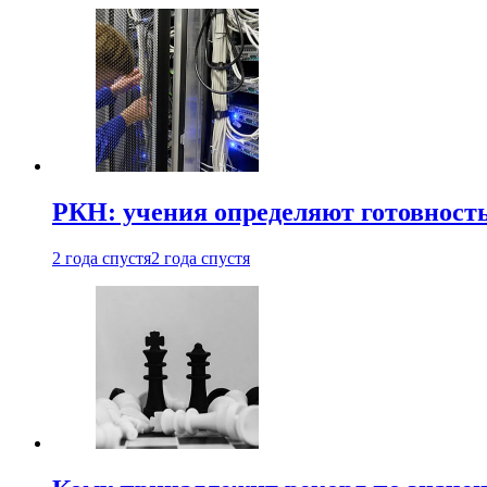
РКН: учения определяют готовность
2 года спустя
2 года спустя