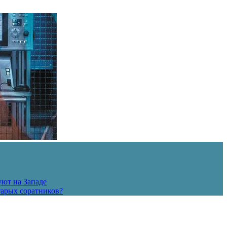
уют на Западе
тарых соратников?