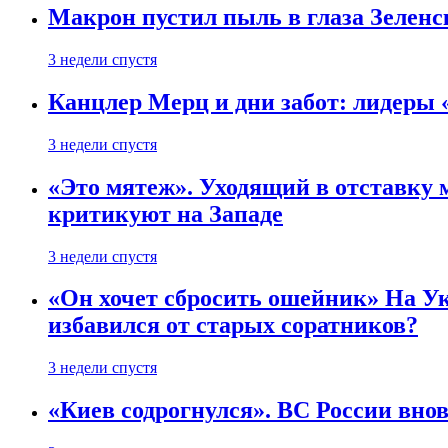
Макрон пустил пыль в глаза Зеленс
3 недели спустя
Канцлер Мерц и дни забот: лидеры 
3 недели спустя
«Это мятеж». Уходящий в отставку 
критикуют на Западе
3 недели спустя
«Он хочет сбросить ошейник» На Ук
избавился от старых соратников?
3 недели спустя
«Киев содрогнулся». ВС России внов