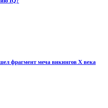
нию IQ?
шел фрагмент меча викингов X века