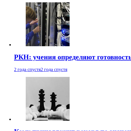
РКН: учения определяют готовность
2 года спустя
2 года спустя