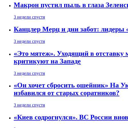
Макрон пустил пыль в глаза Зеленс
3 недели спустя
Канцлер Мерц и дни забот: лидеры 
3 недели спустя
«Это мятеж». Уходящий в отставку 
критикуют на Западе
3 недели спустя
«Он хочет сбросить ошейник» На Ук
избавился от старых соратников?
3 недели спустя
«Киев содрогнулся». ВС России внов