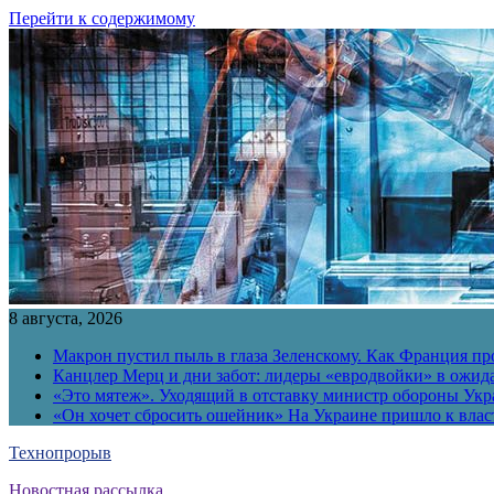
Перейти к содержимому
8 августа, 2026
Макрон пустил пыль в глаза Зеленскому. Как Франция пр
Канцлер Мерц и дни забот: лидеры «евродвойки» в ожид
«Это мятеж». Уходящий в отставку министр обороны Укра
«Он хочет сбросить ошейник» На Украине пришло к власт
Технопрорыв
Новостная рассылка