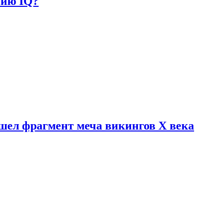
нию IQ?
шел фрагмент меча викингов X века