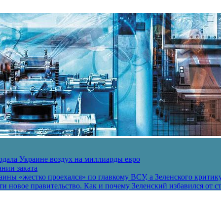
одала Украине воздух на миллиарды евро
ании заката
ины «жестко проехался» по главкому ВСУ, а Зеленского критик
и новое правительство. Как и почему Зеленский избавился от с