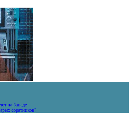
уют на Западе
тарых соратников?