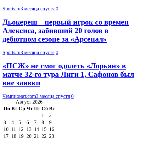
Sports.ru
3 месяца спустя
0
Дьокереш – первый игрок со времен
Алексиса, забивший 20 голов в
дебютном сезоне за «Арсенал»
Sports.ru
3 месяца спустя
0
«ПСЖ» не смог одолеть «Лорьян» в
матче 32-го тура Лиги 1, Сафонов был
вне заявки
Чемпионат.com
3 месяца спустя
0
Август 2026
Пн
Вт
Ср
Чт
Пт
Сб
Вс
1
2
3
4
5
6
7
8
9
10
11
12
13
14
15
16
17
18
19
20
21
22
23