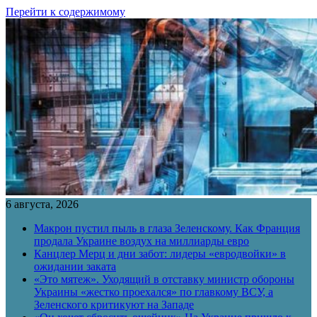
Перейти к содержимому
6 августа, 2026
Макрон пустил пыль в глаза Зеленскому. Как Франция
продала Украине воздух на миллиарды евро
Канцлер Мерц и дни забот: лидеры «евродвойки» в
ожидании заката
«Это мятеж». Уходящий в отставку министр обороны
Украины «жестко проехался» по главкому ВСУ, а
Зеленского критикуют на Западе