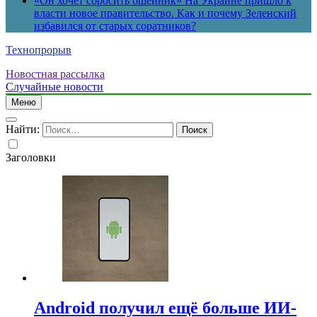
«Он хочет сбросить ошейник» На Украине пришло к
власти новое правительство. Как и почему Зеленский
избавился от старых соратников?
Технопрорыв
Новостная рассылка
Случайные новости
Меню
Найти:
Заголовки
Android получил ещё больше ИИ-