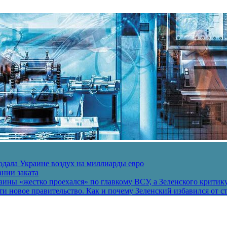
одала Украине воздух на миллиарды евро
ании заката
ины «жестко проехался» по главкому ВСУ, а Зеленского критик
и новое правительство. Как и почему Зеленский избавился от с