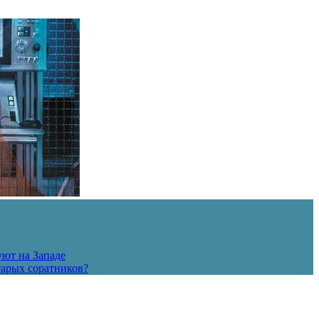
уют на Западе
тарых соратников?