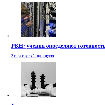
РКН: учения определяют готовность
2 года спустя
2 года спустя