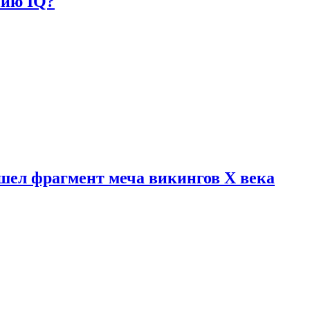
нию IQ?
шел фрагмент меча викингов X века