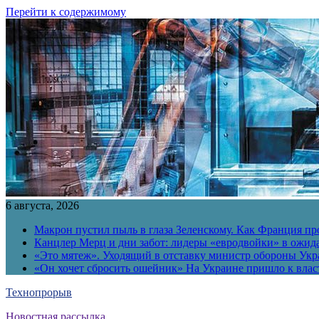
Перейти к содержимому
6 августа, 2026
Макрон пустил пыль в глаза Зеленскому. Как Франция пр
Канцлер Мерц и дни забот: лидеры «евродвойки» в ожид
«Это мятеж». Уходящий в отставку министр обороны Укра
«Он хочет сбросить ошейник» На Украине пришло к власт
Технопрорыв
Новостная рассылка