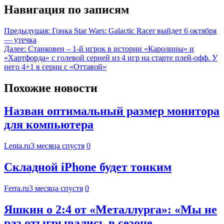
Навигация по записям
Предыдущая:
Гонка Star Wars: Galactic Racer выйдет 6 октября
— утечка
Далее:
Станковен – 1-й игрок в истории «Каролины» и
«Хартфорда» с голевой серией из 4 игр на старте плей-офф. У
него 4+1 в серии с «Оттавой»
Похожие новости
Назван оптимальный размер монитора
для компьютера
Lenta.ru
3 месяца спустя
0
Складной iPhone будет тонким
Ferra.ru
3 месяца спустя
0
Яшкин о 2:4 от «Металлурга»: «Мы не
раз отыгрывались в сезоне.