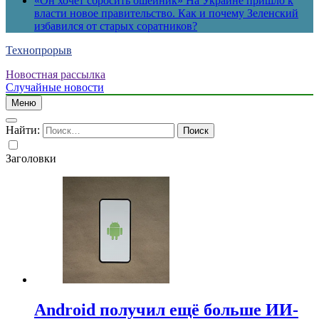
«Он хочет сбросить ошейник» На Украине пришло к
власти новое правительство. Как и почему Зеленский
избавился от старых соратников?
Технопрорыв
Новостная рассылка
Случайные новости
Меню
Найти:
Заголовки
Android получил ещё больше ИИ-