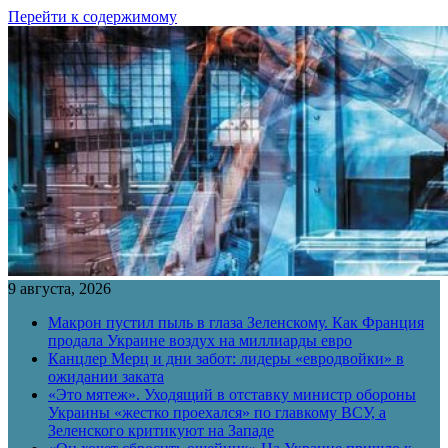
Перейти к содержимому
9 августа, 2026
Макрон пустил пыль в глаза Зеленскому. Как Франция
продала Украине воздух на миллиарды евро
Канцлер Мерц и дни забот: лидеры «евродвойки» в
ожидании заката
«Это мятеж». Уходящий в отставку министр обороны
Украины «жестко проехался» по главкому ВСУ, а
Зеленского критикуют на Западе