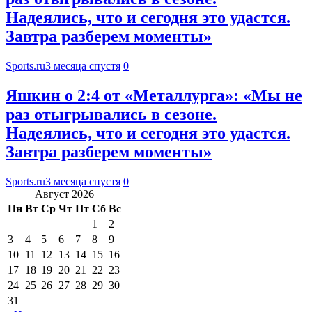
Надеялись, что и сегодня это удастся.
Завтра разберем моменты»
Sports.ru
3 месяца спустя
0
Яшкин о 2:4 от «Металлурга»: «Мы не
раз отыгрывались в сезоне.
Надеялись, что и сегодня это удастся.
Завтра разберем моменты»
Sports.ru
3 месяца спустя
0
Август 2026
Пн
Вт
Ср
Чт
Пт
Сб
Вс
1
2
3
4
5
6
7
8
9
10
11
12
13
14
15
16
17
18
19
20
21
22
23
24
25
26
27
28
29
30
31