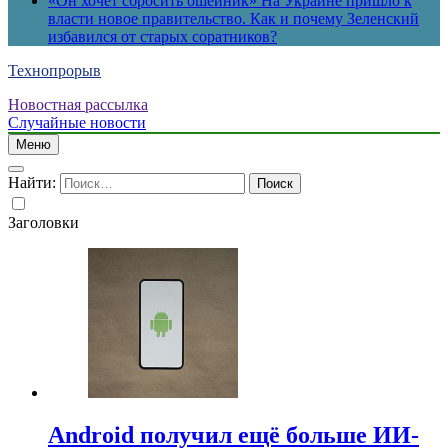
«Он хочет сбросить ошейник» На Украине пришло к
власти новое правительство. Как и почему Зеленский
избавился от старых соратников?
Технопрорыв
Новостная рассылка
Случайные новости
Меню
Найти:
Заголовки
Android получил ещё больше ИИ-