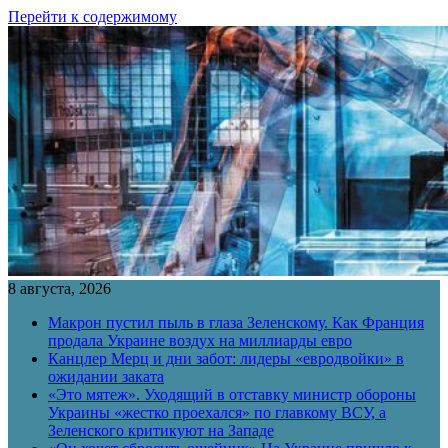
Перейти к содержимому
8 августа, 2026
Макрон пустил пыль в глаза Зеленскому. Как Франция
продала Украине воздух на миллиарды евро
Канцлер Мерц и дни забот: лидеры «евродвойки» в
ожидании заката
«Это мятеж». Уходящий в отставку министр обороны
Украины «жестко проехался» по главкому ВСУ, а
Зеленского критикуют на Западе